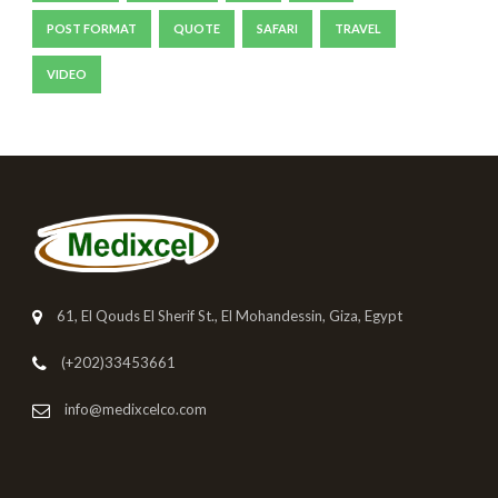
POST FORMAT
QUOTE
SAFARI
TRAVEL
VIDEO
61, El Qouds El Sherif St., El Mohandessin, Giza, Egypt
(+202)33453661
info@medixcelco.com