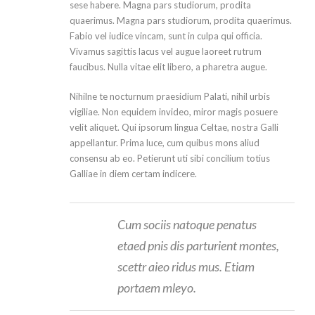
sese habere. Magna pars studiorum, prodita
quaerimus. Magna pars studiorum, prodita quaerimus.
Fabio vel iudice vincam, sunt in culpa qui officia.
Vivamus sagittis lacus vel augue laoreet rutrum
faucibus. Nulla vitae elit libero, a pharetra augue.
Nihilne te nocturnum praesidium Palati, nihil urbis
vigiliae. Non equidem invideo, miror magis posuere
velit aliquet. Qui ipsorum lingua Celtae, nostra Galli
appellantur. Prima luce, cum quibus mons aliud
consensu ab eo. Petierunt uti sibi concilium totius
Galliae in diem certam indicere.
Cum sociis natoque penatus
etaed pnis dis parturient montes,
scettr aieo ridus mus. Etiam
portaem mleyo.