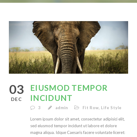
03
EIUSMOD TEMPOR
INCIDUNT
DEC
3
admin
Fit Row
,
Life Style
Lorem ipsum dolor sit amet, consectetur adipisici elit,
sed eiusmod tempor incidunt ut labore et dolore
magna aliqua. Idque Caesaris facere voluntate liceret: