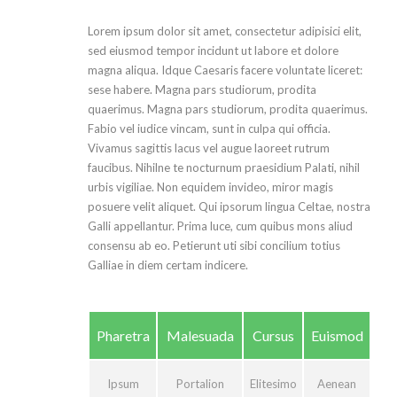
Lorem ipsum dolor sit amet, consectetur adipisici elit,
sed eiusmod tempor incidunt ut labore et dolore
magna aliqua. Idque Caesaris facere voluntate liceret:
sese habere. Magna pars studiorum, prodita
quaerimus. Magna pars studiorum, prodita quaerimus.
Fabio vel iudice vincam, sunt in culpa qui officia.
Vivamus sagittis lacus vel augue laoreet rutrum
faucibus. Nihilne te nocturnum praesidium Palati, nihil
urbis vigiliae. Non equidem invideo, miror magis
posuere velit aliquet. Qui ipsorum lingua Celtae, nostra
Galli appellantur. Prima luce, cum quibus mons aliud
consensu ab eo. Petierunt uti sibi concilium totius
Galliae in diem certam indicere.
Pharetra
Malesuada
Cursus
Euismod
Ipsum
Portalion
Elitesimo
Aenean