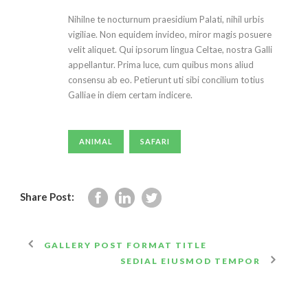
Nihilne te nocturnum praesidium Palati, nihil urbis
vigiliae. Non equidem invideo, miror magis posuere
velit aliquet. Qui ipsorum lingua Celtae, nostra Galli
appellantur. Prima luce, cum quibus mons aliud
consensu ab eo. Petierunt uti sibi concilium totius
Galliae in diem certam indicere.
ANIMAL
SAFARI
Share Post:
GALLERY POST FORMAT TITLE
SEDIAL EIUSMOD TEMPOR