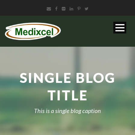
SINGLE BLOG
TITLE
This is a single blog caption