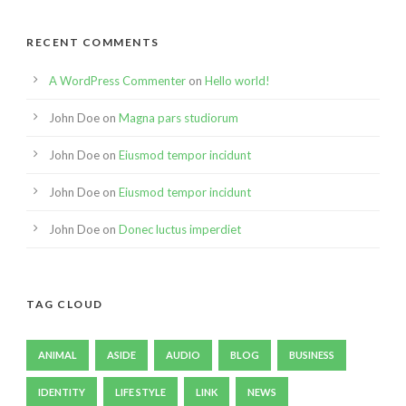
RECENT COMMENTS
A WordPress Commenter
on
Hello world!
John Doe
on
Magna pars studiorum
John Doe
on
Eiusmod tempor incidunt
John Doe
on
Eiusmod tempor incidunt
John Doe
on
Donec luctus imperdiet
TAG CLOUD
ANIMAL
ASIDE
AUDIO
BLOG
BUSINESS
IDENTITY
LIFE STYLE
LINK
NEWS