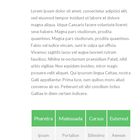
Lorem ipsum dolor sit amet, consectetur adipisici elit,
sed eiusmod tempor incidunt ut labore et dolore
magna aliqua. Idque Caesaris facere voluntate liceret:
sese habere. Magna pars studiorum, prodita
quaerimus. Magna pars studiorum, prodita quaerimus.
Fabio vel iudice vincam, sunt in culpa qui officia.
Vivamus sagittis lacus vel augue laoreet rutrum
faucibus. Nihilne te nocturnum praesidium Palati, nihil
urbis vigiliae. Non equidem invideo, miror magis
posuere velit aliquet. Qui ipsorum lingua Celtae, nostra
Galli appellantur. Prima luce, cum quibus mons aliud
consensu ab eo. Petierunt uti sibi concilium totius
Galliae in diem certam indicere.
Pharetra
Malesuada
Cursus
Euismod
Ipsum
Portalion
Elitesimo
Aenean