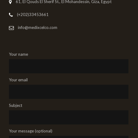
61, El Qouds El Sherif St., El Mohandessin, Giza, Egypt
(+202)33453661
info@medixcelco.com
Your name
Your email
Subject
Your message (optional)