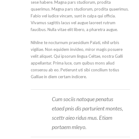
sese habere. Magna pars studiorum, prodita
quaerimus. Magna pars studiorum, prodita quaerimus.
Fabio vel iudice vincam, sunt in culpa qui officia.
Vivamus sagittis lacus vel augue laoreet rutrum
faucibus. Nulla vitae elit libero, a pharetra augue.
Nihilne te nocturnum praesidium Palati, nihil urbis
vigiliae. Non equidem invideo, miror magis posuere
velit aliquet. Qui ipsorum lingua Celtae, nostra Galli
appellantur. Prima luce, cum quibus mons aliud
consensu ab eo. Petierunt uti sibi concilium totius
Galliae in diem certam indicere.
Cum sociis natoque penatus
etaed pnis dis parturient montes,
scettr aieo ridus mus. Etiam
portaem mleyo.