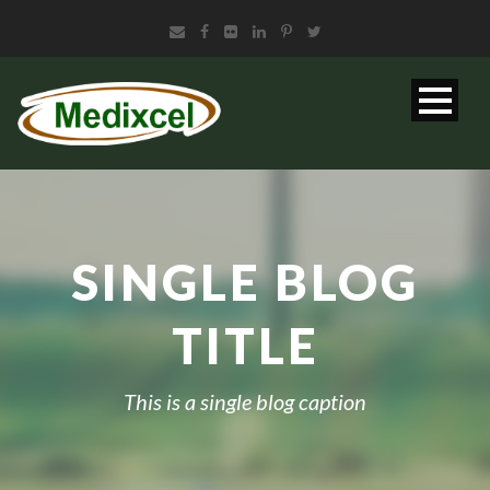
SINGLE BLOG
TITLE
This is a single blog caption