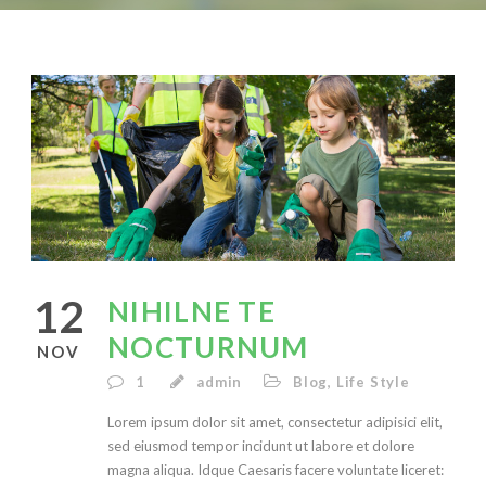
12
NIHILNE TE
NOCTURNUM
NOV
1
admin
Blog
,
Life Style
Lorem ipsum dolor sit amet, consectetur adipisici elit,
sed eiusmod tempor incidunt ut labore et dolore
magna aliqua. Idque Caesaris facere voluntate liceret: